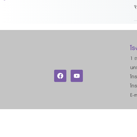
จ
โร
1 ถ
นค
โทร
โท
E-m