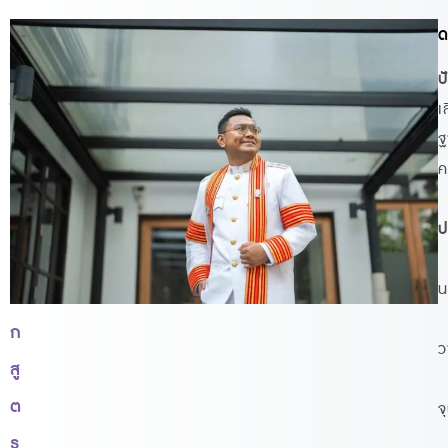
ที่
ด
ป
ป
รึ
เ
ฐ
ก
ค
ษ
า
ป
ห
น
ลั
ก
ว
สู
ต
จ
ร