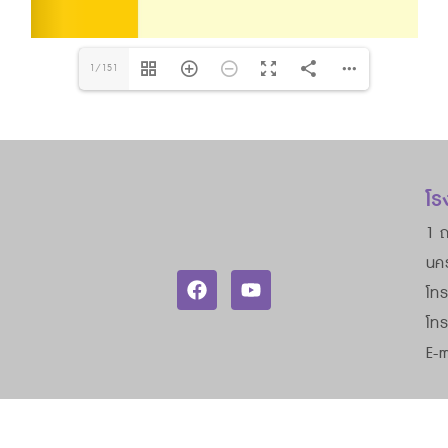
1/151
โร
1 ถ
นค
โทร
โท
E-m