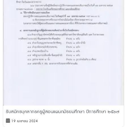
รับสมัครบุคลากรครูผู้สอนแผนกมัธยมศึกษา ปีการศึกษา ๒๕๖๗
19 เมษายน 2024