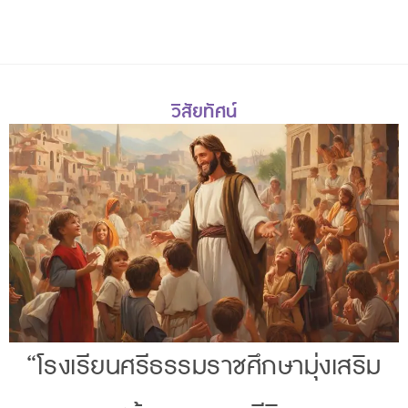
วิสัยทัศน์
“โรงเรียนศรีธรรมราชศึกษามุ่งเสริม