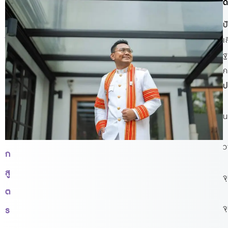
ที่
ด
ป
ป
รึ
เ
ฐ
ก
ค
ษ
ป
า
ห
น
ลั
ว
ก
สู
จ
ต
จ
ร