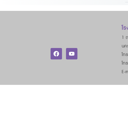
โร
1 ถ
นค
โทร
โท
E-m