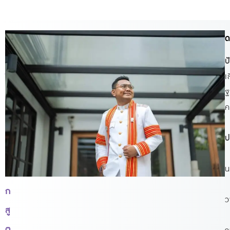
ที่
ด
ป
ป
รึ
เ
ฐ
ก
ค
ษ
า
ป
ห
น
ลั
ก
ว
สู
ต