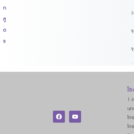
ก
ว
สู
ต
จ
ร
จ
โร
1 ถ
นค
โทร
โท