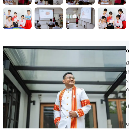
ที่
ด
ป
ป
รึ
เ
ฐ
ก
ค
ษ
า
ป
ห
น
ลั