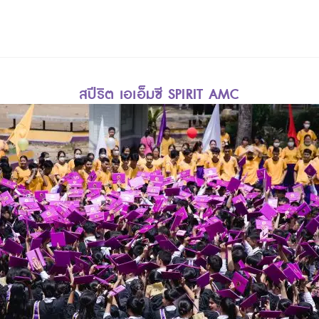
สปีริต เอเอ็มซี SPIRIT AMC