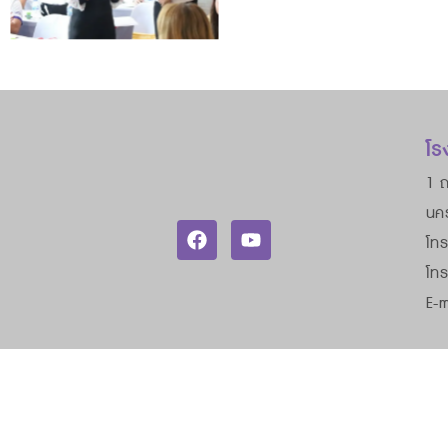
โร
1 ถ
นค
โทร
โท
E-m