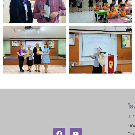
โร
1 ถ
นค
โทร