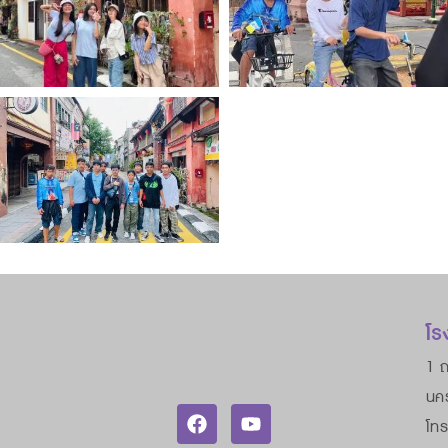
โร
1 ถ
นค
โทร