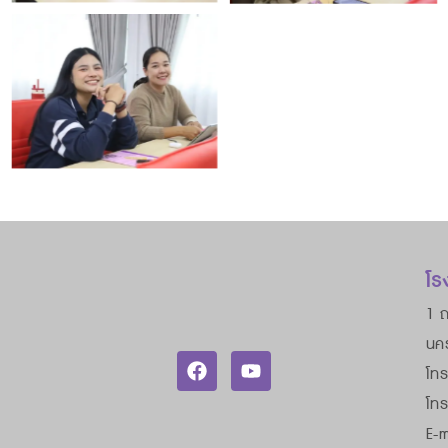
โร
1 ถ
นค
โทร
โท
E-m