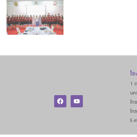
โร
1 ถ
นค
โทร
โท
E-m