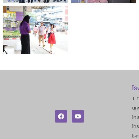
โร
1 ถ
นค
โทร
โท
E-m