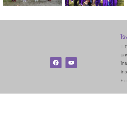
โร
1 ถ
นค
โทร
โท
E-m