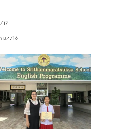
3/17
ึก ม.4/16