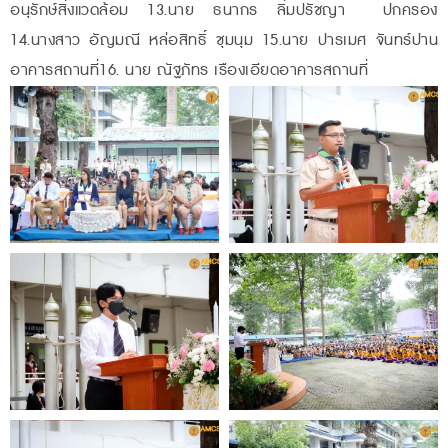
อนุรักษ์สิ่งแวดล้อม 13.นาย ธนากร ลิ่มปรัชญา ปกครอง
14.นางสาว อัญมณี หล่อสิทธิ์ ชุมนุม 15.นาย ปารเมศ จันทร์ปาน
อาคารสถานที่16. นาย ณัฐภัทร เรืองเอียดอาคารสถานที่